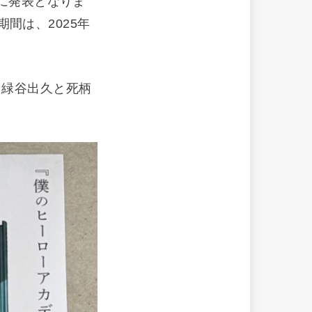
日に発表となりま
。期間は、
2025年
、緑谷出久と死柄