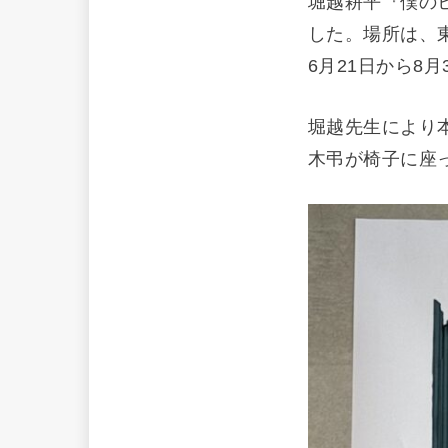
堀越耕平『僕の
した。場所は、東京
6月21日から8月
堀越先生により
木弔が椅子に座