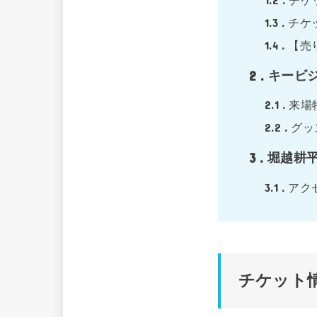
1.3
チケ
1.4
【売
2
キービ
2.1
来場
2.2
グッ
3
堀越耕
3.1
アク
チケット