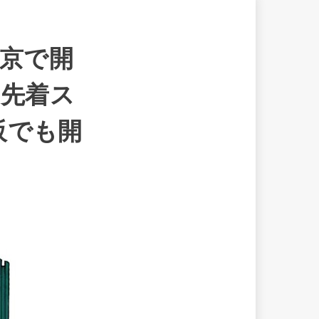
東京で開
と先着ス
阪でも開